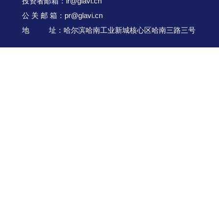
投资者邮箱：ir@glavi.cn
公 关 邮 箱：pr@glavi.cn
地 址：哈尔滨哈南工业新城核心区哈南三路三号