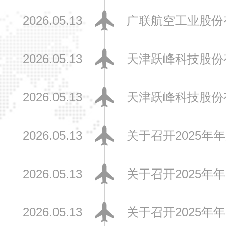
2026.05.13
广联航空工业股份
2026.05.13
天津跃峰科技股份有
2026.05.13
天津跃峰科技股份有
2026.05.13
关于召开2025
2026.05.13
关于召开2025年
2026.05.13
关于召开2025